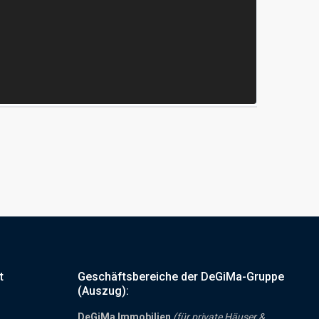
t
Geschäftsbereiche der DeGiMa-Gruppe
(Auszug):
DeGiMa Immobilien
(für private Häuser &