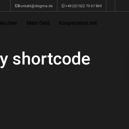
kontakt@degima.de
+49 (0)1522 70 67 869
Neu hier
Mein Geld
Kooperation mit
y shortcode