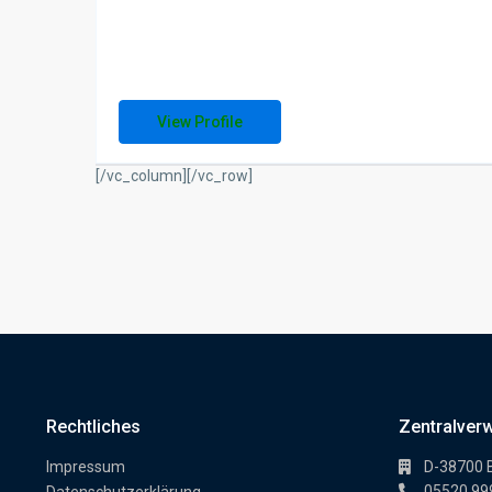
View Profile
[/vc_column][/vc_row]
Rechtliches
Zentralver
Impressum
D-38700 
05520 99