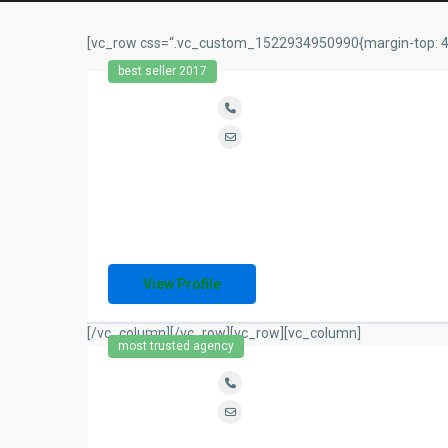
[vc_row css=“.vc_custom_1522934950990{margin-top: 40p
best seller 2017
View Profile
[/vc_column][/vc_row][vc_row][vc_column]
most trusted agency