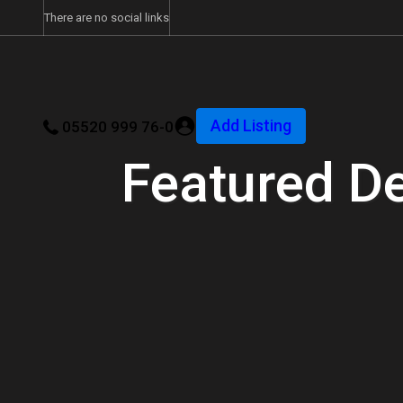
There are no social links
Add Listing
05520 999 76-0
Featured D