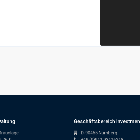
waltung
Geschäftsbereich Investmen
Braunlage
D-90455 Nürnberg
9 76-0
+49 (0)911 93116218