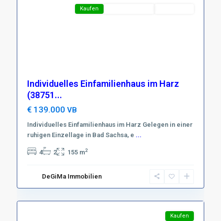
Featured
Kaufen
Neues Angebot
TOP-Preis !
Individuelles Einfamilienhaus im Harz
(38751...
€ 139.000
VB
Individuelles Einfamilienhaus im Harz Gelegen in einer
ruhigen Einzellage in Bad Sachsa, e
...
Region
2
4
2
155 m
Harzer
Vorland
,
DeGiMa Immobilien
99755
14
Hohenstein
Featured
Kaufen