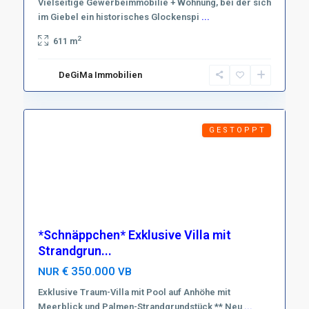
Vielseitige Gewerbeimmobilie + Wohnung, bei der sich
im Giebel ein historisches Glockenspi
...
2
611 m
GH-
DeGiMa Immobilien
WM
12
Axim
G E S T O P P T
*Schnäppchen* Exklusive Villa mit
Strandgrun...
€ 350.000
NUR
VB
Exklusive Traum-Villa mit Pool auf Anhöhe mit
Meerblick und Palmen-Strandgrundstück ** Neu
Region
...