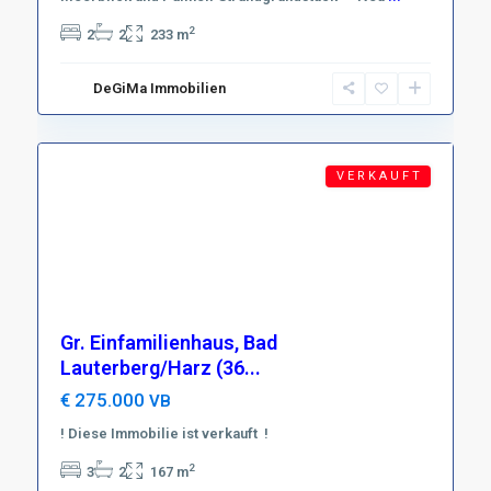
Harz
,
2
2
2
233 m
D-
37431
DeGiMa Immobilien
Bad
17
Lauterberg
V E R K A U F T
Gr. Einfamilienhaus, Bad
Lauterberg/Harz (36...
€ 275.000
VB
! Diese Immobilie ist verkauft !
Region
Harzer
2
3
2
167 m
Vorland
,