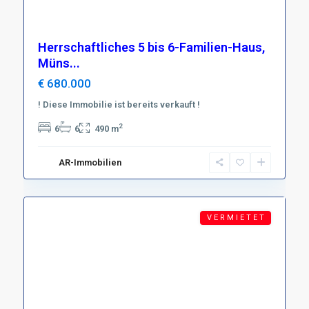
Herrschaftliches 5 bis 6-Familien-Haus,
Müns...
€ 680.000
! Diese Immobilie ist bereits verkauft !
Region
Harz
,
2
6
6
490 m
D-
37431
AR-Immobilien
Bad
3
Lauterberg
V E R M I E T E T