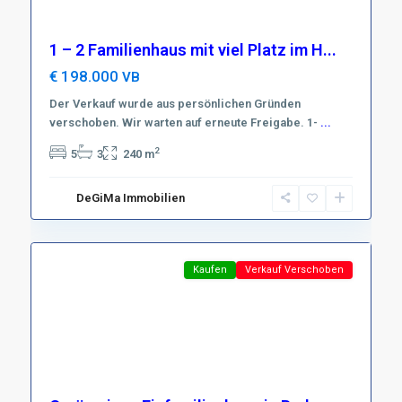
1 – 2 Familienhaus mit viel Platz im H...
€ 198.000
VB
Der Verkauf wurde aus persönlichen Gründen
verschoben. Wir warten auf erneute Freigabe. 1-
Region
...
Harz
,
2
5
3
240 m
D-
37431
DeGiMa Immobilien
Bad
13
Lauterberg
Featured
Kaufen
Verkauf Verschoben