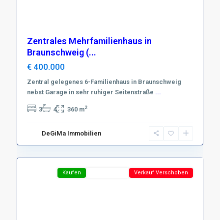
Zentrales Mehrfamilienhaus in
Braunschweig (...
€ 400.000
Zentral gelegenes 6-Familienhaus in Braunschweig
nebst Garage in sehr ruhiger Seitenstraße
Region
...
Harz
,
2
3
4
360 m
D-
37431
DeGiMa Immobilien
Bad
17
Lauterberg
Featured
Kaufen
Top-Angebot
Verkauf Verschoben