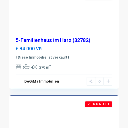
5-Familienhaus im Harz (32782)
€ 84.000
VB
! Diese Immobilie ist verkauft !
Region
Münsterland
2
6
4
270 m
(NRW)
,
D-
DeGiMa Immobilien
59269
4
Beckum
V E R K A U F T