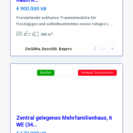
€ 900.000
VB
Freistehende exklusive Traumimmobilie für
freizügiges und selbstbestimmtes sowie ruhiges L
Region
...
Harz
,
2
2
5
205 m
D-
37441
DeGiMa, GeschSt. Bayern
Bad
10
Sachsa
Featured
Kaufen
TOP-Preis !
Verkauf Verschoben
Zentral gelegenes Mehrfamilienhaus, 6
WE (34...