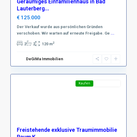
Geräumiges Einfamilienhaus in Bad
Lauterberg...
€ 125.000
Der Verkauf wurde aus persönlichen Gründen
verschoben. Wir warten auf erneute Freigabe. Ge
...
Region
2
2
2
120 m
Köln
,
D-
DeGiMa Immobilien
50374
9
Erftstadt
Featured
Kaufen
Top-Angebot
Freistehende exklusive Traumimmobilie
Raum K...