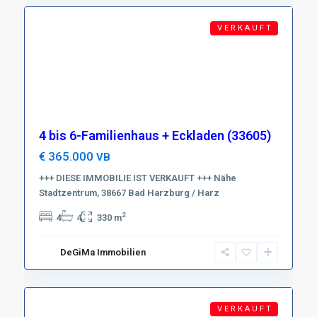
V E R K A U F T
4 bis 6-Familienhaus + Eckladen (33605)
€ 365.000
VB
+++ DIESE IMMOBILIE IST VERKAUFT +++ Nähe
Stadtzentrum, 38667 Bad Harzburg / Harz
Region
2
4
4
330 m
Harz
,
D-
DeGiMa Immobilien
38899
2
Trautenstein
V E R K A U F T