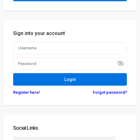
05520 999 76-0
05520 999 76-1
kontakt@degima.de
Webseite
Sign into your account
Termine nur nach Vereinbarung
Login
Register here!
Forgot password?
Geschäftsbereich Investment
D-90455 Nürnberg
+49 (0)911 93116218
+49 (0)5520 999 76-1
Social Links:
hw.mellmann@degima-invest.de
Webseite