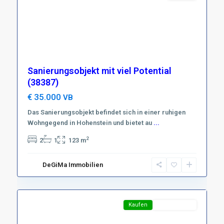
Sanierungsobjekt mit viel Potential
(38387)
€ 35.000
VB
Das Sanierungsobjekt befindet sich in einer ruhigen
Wohngegend in Hohenstein und bietet au
...
Region
2
2
1
123 m
Harz
,
D-
DeGiMa Immobilien
38700
17
Braunlage
Featured
Kaufen
Top-Angebot