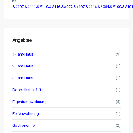
&#107;&#111;&#110;&#116;&#097;&#107;&#116;&#064;&#100;&#101
Angebote
1-Fam-Haus
(9)
2-Fam-Haus
(1)
3-Fam-Haus
(1)
Doppelhaushälfte
(1)
Eigentumswohnung
(5)
Ferienwohnung
(1)
Gastronomie
(2)