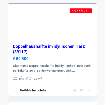
Featured
V E R K A U F T
Doppelhaushälfte im idyllischen Harz
(39117)
€ 89.500
Charmante Doppelhaushälfte im idyllischen Harz auch
perfekt für zwei Ferienwohnungen Objek
Region
...
Harz
,
2
1
2
125 m
D-
37441
DeGiMa Immobilien
Bad
20
Sachsa