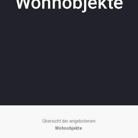
Wohnobjekte
Region
Harz
,
Übersicht der angebotenen
D-
Wohnobjekte
.
38700
13
Braunlage