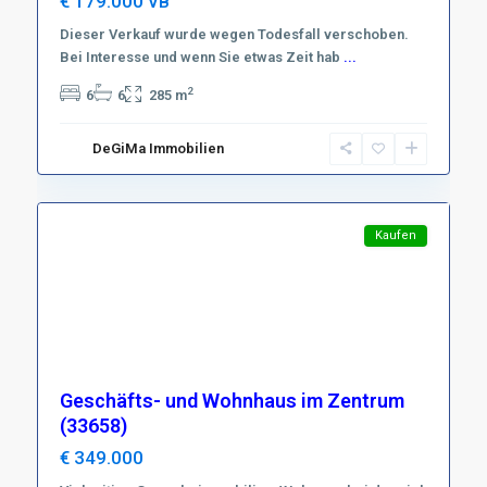
€ 179.000
VB
Dieser Verkauf wurde wegen Todesfall verschoben.
Bei Interesse und wenn Sie etwas Zeit hab
...
Region
2
6
6
285 m
Harz
,
D-
DeGiMa Immobilien
38700
10
Braunlage
Featured
Kaufen
Geschäfts- und Wohnhaus im Zentrum
(33658)
€ 349.000