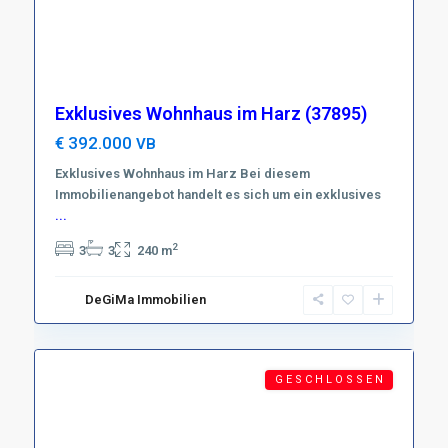
Exklusives Wohnhaus im Harz (37895)
€ 392.000
VB
Exklusives Wohnhaus im Harz Bei diesem
Immobilienangebot handelt es sich um ein exklusives
...
2
3
3
240 m
Brunschweig
,
D-
DeGiMa Immobilien
38102
12
Braunschweig
Featured
G E S C H L O S S E N