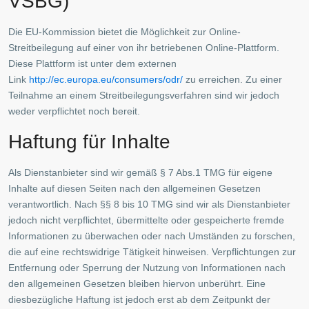
VSBG)
Cookie-Richtlinien (EU)
AGB
Die EU-Kommission bietet die Möglichkeit zur Online-
Widerrufsbelehrung
Streitbeilegung auf einer von ihr betriebenen Online-Plattform.
Diese Plattform ist unter dem externen
Für Partner & die es werden wollen
Link
http://ec.europa.eu/consumers/odr/
zu erreichen. Zu einer
Teilnahme an einem Streitbeilegungsverfahren sind wir jedoch
Empfehlungs-Meldung
weder verpflichtet noch bereit.
Partnerprogramme
Haftung für Inhalte
Tippgeber werden und einfach Geld verdienen
Als Dienstanbieter sind wir gemäß § 7 Abs.1 TMG für eigene
PARTNERBEREICH
Inhalte auf diesen Seiten nach den allgemeinen Gesetzen
verantwortlich. Nach §§ 8 bis 10 TMG sind wir als Dienstanbieter
Zentralverwaltung
jedoch nicht verpflichtet, übermittelte oder gespeicherte fremde
Informationen zu überwachen oder nach Umständen zu forschen,
D-38700 Braunlage
die auf eine rechtswidrige Tätigkeit hinweisen. Verpflichtungen zur
05520 999 76-0
Entfernung oder Sperrung der Nutzung von Informationen nach
05520 999 76-1
den allgemeinen Gesetzen bleiben hiervon unberührt. Eine
kontakt@degima.de
diesbezügliche Haftung ist jedoch erst ab dem Zeitpunkt der
Webseite