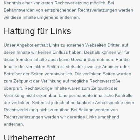
Kenntnis einer konkreten Rechtsverletzung möglich. Bei
Bekanntwerden von entsprechenden Rechtsverletzungen werden
Termine nur nach Vereinbarung
wir diese Inhalte umgehend entfernen.
Haftung für Links
Unser Angebot enthält Links zu externen Webseiten Dritter, auf
deren Inhalte wir keinen Einfluss haben. Deshalb können wir für
diese fremden Inhalte auch keine Gewähr übernehmen. Für die
Inhalte der verlinkten Seiten ist stets der jeweilige Anbieter oder
Betreiber der Seiten verantwortlich. Die verlinkten Seiten wurden
Geschäftsbereich Investment
zum Zeitpunkt der Verlinkung auf mögliche Rechtsverstöße
überprüft. Rechtswidrige Inhalte waren zum Zeitpunkt der
D-90455 Nürnberg
+49 (0)911 93116218
Verlinkung nicht erkennbar. Eine permanente inhaltliche Kontrolle
+49 (0)5520 999 76-1
der verlinkten Seiten ist jedoch ohne konkrete Anhaltspunkte einer
hw.mellmann@degima-invest.de
Rechtsverletzung nicht zumutbar. Bei Bekanntwerden von
Webseite
Rechtsverletzungen werden wir derartige Links umgehend
entfernen.
Termine nur nach Vereinbarung
Urheberrecht