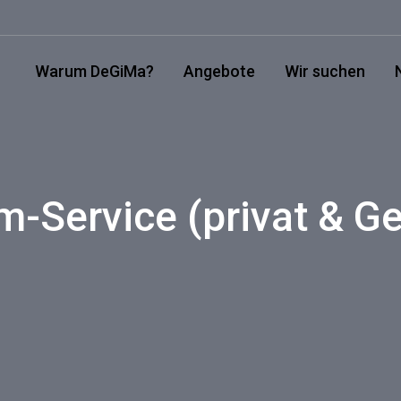
Warum DeGiMa?
Angebote
Wir suchen
-Service (privat & G