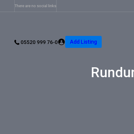
There are no social links
Add Listing
05520 999 76-0
Rundum