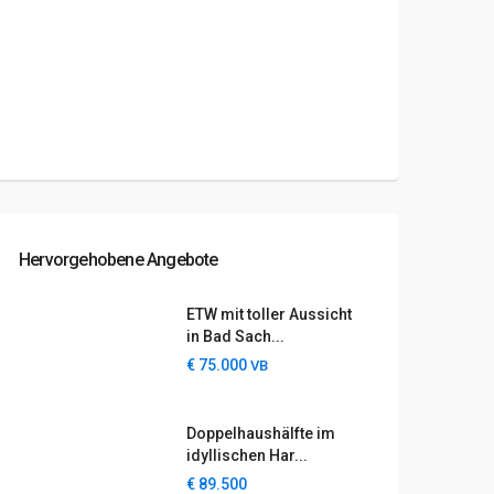
Hervorgehobene Angebote
ETW mit toller Aussicht
in Bad Sach...
€ 75.000
VB
Doppelhaushälfte im
idyllischen Har...
€ 89.500