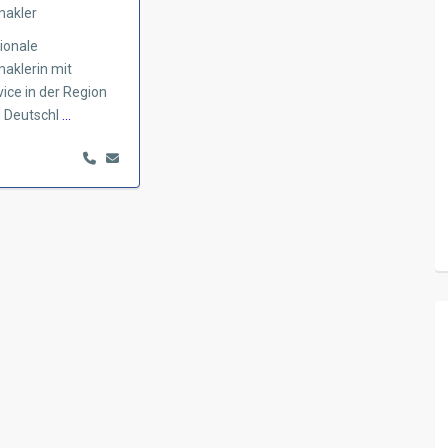
makler
ionale
aklerin mit
ce in der Region
 Deutschl
...