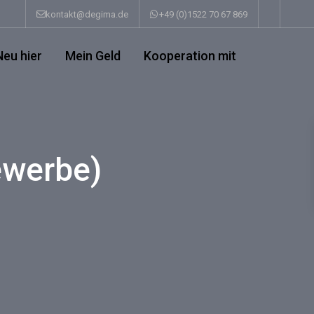
kontakt@degima.de
+49 (0)1522 70 67 869
Neu hier
Mein Geld
Kooperation mit
ewerbe)