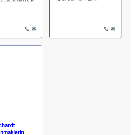
artner in NRW und
chardt
enmaklerin