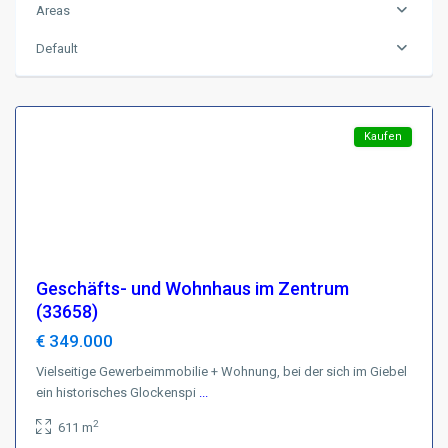
Areas
Harz
,
D-
Default
38700
Braunlage
Featured
Kaufen
Geschäfts- und Wohnhaus im Zentrum
(33658)
€ 349.000
Vielseitige Gewerbeimmobilie + Wohnung, bei der sich im Giebel
ein historisches Glockenspi
...
Region
2
611 m
Harz
,