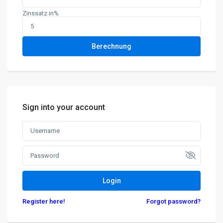
PARTNERBEREICH
Zinssatz in%
Zentralverwaltung
D-38700 Braunlage
Berechnung
05520 999 76-0
05520 999 76-1
kontakt@degima.de
Webseite
Sign into your account
Termine nur nach Vereinbarung
Login
Register here!
Forgot password?
Geschäftsbereich Investment