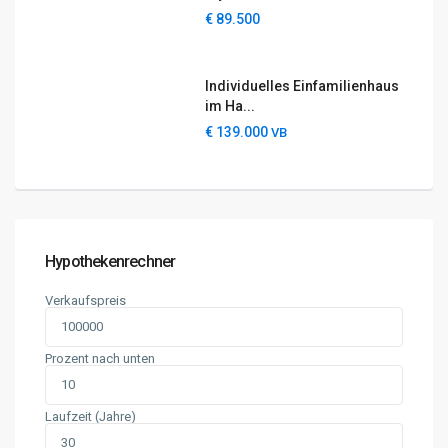
€ 89.500
Individuelles Einfamilienhaus
im Ha...
Rechtliches
€ 139.000
VB
Impressum
Datenschutzerklärung
Cookie-Richtlinien (EU)
AGB
Widerrufsbelehrung
Hypothekenrechner
Für Partner & die es werden wollen
Verkaufspreis
Empfehlungs-Meldung
Prozent nach unten
Partnerprogramme
Tippgeber werden und einfach Geld verdienen
Laufzeit (Jahre)