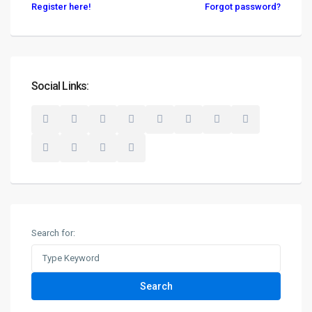
Register here!
Forgot password?
Geschäftsbereich Investment
D-90455 Nürnberg
+49 (0)911 93116218
Social Links:
+49 (0)5520 999 76-1
hw.mellmann@degima-invest.de
Webseite
Termine nur nach Vereinbarung
Geschäftsbereiche der DeGiMa-Gruppe
(Auszug):
Search for:
DeGiMa Immobilien
(für private Häuser & Immobilien -
diese Seite)
Search
DeGiMa-Invest
für Großprojekte & Investoren)