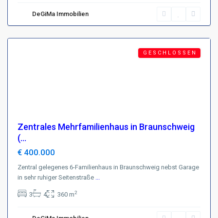
D-
DeGiMa Immobilien
38102
Braunschweig
Featured
G E S C H L O S S E N
Zentrales Mehrfamilienhaus in Braunschweig
(...
€ 400.000
Zentral gelegenes 6-Familienhaus in Braunschweig nebst Garage
in sehr ruhiger Seitenstraße
...
2
3
4
360 m