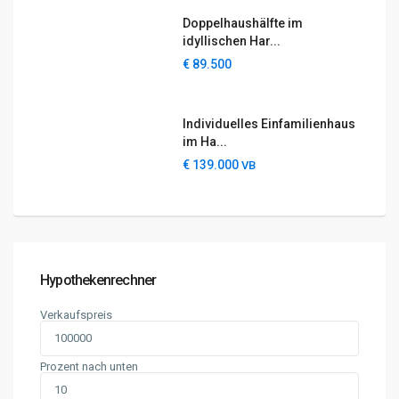
Doppelhaushälfte im
idyllischen Har...
€ 89.500
Individuelles Einfamilienhaus
im Ha...
€ 139.000
VB
Rechtliches
Impressum
Datenschutzerklärung
Cookie-Richtlinien (EU)
AGB
Hypothekenrechner
Widerrufsbelehrung
Verkaufspreis
Für Partner & die es werden wollen
Prozent nach unten
Empfehlungs-Meldung