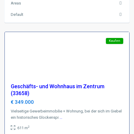
Areas
Harz
,
D-
Default
38700
Braunlage
Featured
Kaufen
Geschäfts- und Wohnhaus im Zentrum
(33658)
€ 349.000
Vielseitige Gewerbeimmobilie + Wohnung, bei der sich im Giebel
ein historisches Glockenspi
...
2
611 m
Brunschweig
,