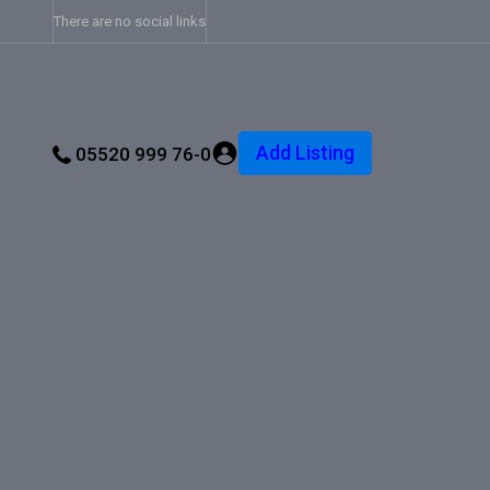
There are no social links
Add Listing
05520 999 76-0