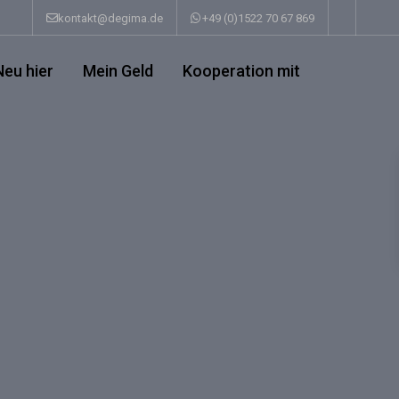
kontakt@degima.de
+49 (0)1522 70 67 869
Neu hier
Mein Geld
Kooperation mit