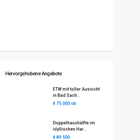
Hervorgehobene Angebote
ETW mit toller Aussicht
in Bad Sach...
€ 75.000
VB
Doppelhaushälfte im
idyllischen Har...
€ 89.500