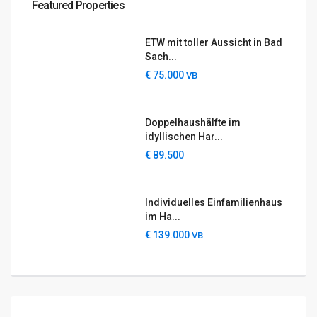
Featured Properties
ETW mit toller Aussicht in Bad
Sach...
€ 75.000
VB
Doppelhaushälfte im
idyllischen Har...
€ 89.500
Individuelles Einfamilienhaus
im Ha...
Rechtliches
€ 139.000
VB
Impressum
Datenschutzerklärung
Cookie-Richtlinien (EU)
AGB
Widerrufsbelehrung