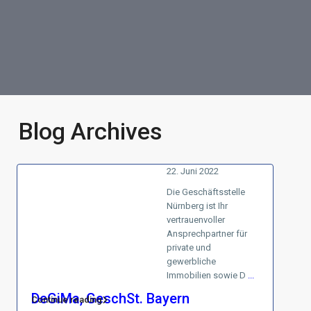
Blog Archives
22. Juni 2022
Die Geschäftsstelle
Nürnberg ist Ihr
vertrauenvoller
Ansprechpartner für
private und
gewerbliche
Immobilien sowie D
...
DeGiMa, GeschSt. Bayern
Continue reading