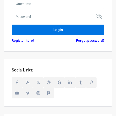
Login
Register here!
Forgot password?
Geschäftsbereich Investment
D-90455 Nürnberg
+49 (0)911 93116218
+49 (0)5520 999 76-1
Social Links:
hw.mellmann@degima-invest.de
Webseite
Termine nur nach Vereinbarung
Geschäftsbereiche der DeGiMa-Gruppe
(Auszug):