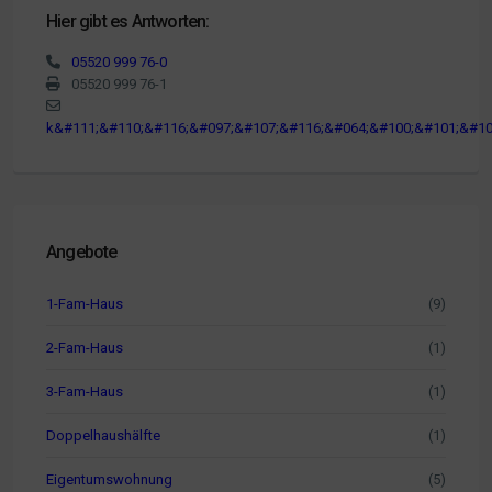
Hier gibt es Antworten:
05520 999 76-0
05520 999 76-1
k&#111;&#110;&#116;&#097;&#107;&#116;&#064;&#100;&#101;&#10
Angebote
1-Fam-Haus
(9)
2-Fam-Haus
(1)
3-Fam-Haus
(1)
Doppelhaushälfte
(1)
Eigentumswohnung
(5)