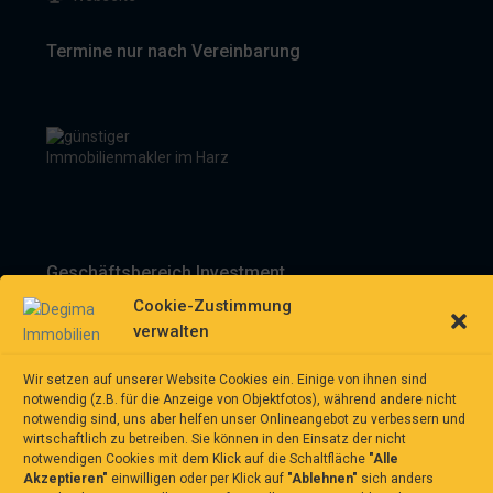
Termine nur nach Vereinbarung
Geschäftsbereich Investment
Cookie-Zustimmung
D-90455 Nürnberg
verwalten
+49 (0)911 93116218
+49 (0)5520 999 76-1
Wir setzen auf unserer Website Cookies ein. Einige von ihnen sind
hw.mellmann@degima-invest.de
notwendig (z.B. für die Anzeige von Objektfotos), während andere nicht
Webseite
notwendig sind, uns aber helfen unser Onlineangebot zu verbessern und
wirtschaftlich zu betreiben. Sie können in den Einsatz der nicht
notwendigen Cookies mit dem Klick auf die Schaltfläche
"Alle
Termine nur nach Vereinbarung
Akzeptieren"
einwilligen oder per Klick auf
"Ablehnen"
sich anders