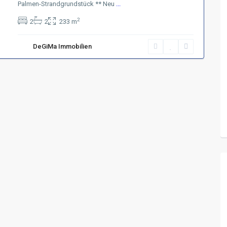
Palmen-Strandgrundstück ** Neu
...
2
2
2
233 m
DeGiMa Immobilien