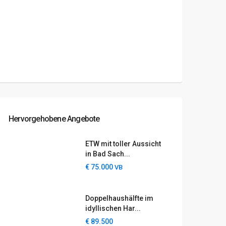
t
Geschäftsbereiche der DeGiMa-Gruppe
(Auszug):
DeGiMa Immobilien
(für private Häuser &
Hervorgehobene Angebote
Immobilien - diese Seite)
.de
ETW mit toller Aussicht
DeGiMa-Invest
für Großprojekte & Investoren)
in Bad Sach...
€ 75.000
VB
Finanzdienstleistungen
(Link folgt)
ung
Doppelhaushälfte im
idyllischen Har...
€ 89.500