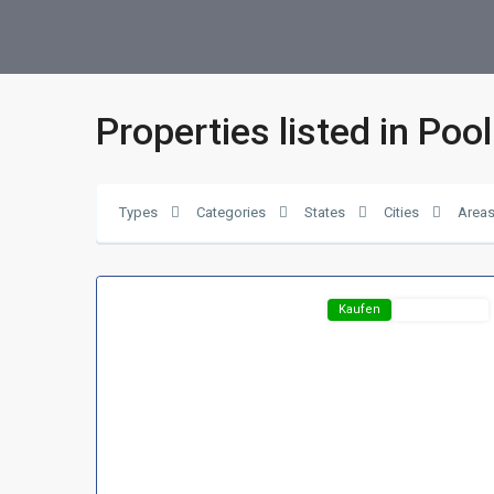
Properties listed in Pool
Region
Harz
,
D-
Types
Categories
States
Cities
Area
38700
17
Braunlage
Featured
Kaufen
Top-Angebot
Region
Harz
,
D-