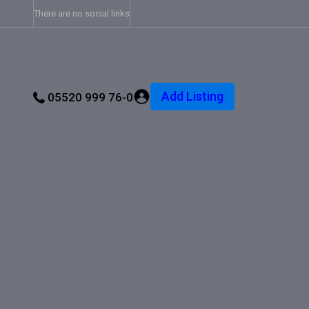
There are no social links
Add Listing
05520 999 76-0