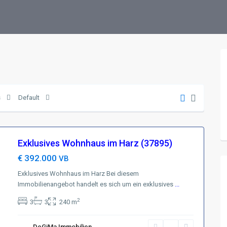
s
Default
Exklusives Wohnhaus im Harz (37895)
€ 392.000
VB
Exklusives Wohnhaus im Harz Bei diesem
Immobilienangebot handelt es sich um ein exklusives
...
2
3
3
240 m
DeGiMa Immobilien