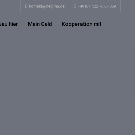
kontakt@degima.de
+49 (0)1522 70 67 869
Neu hier
Mein Geld
Kooperation mit