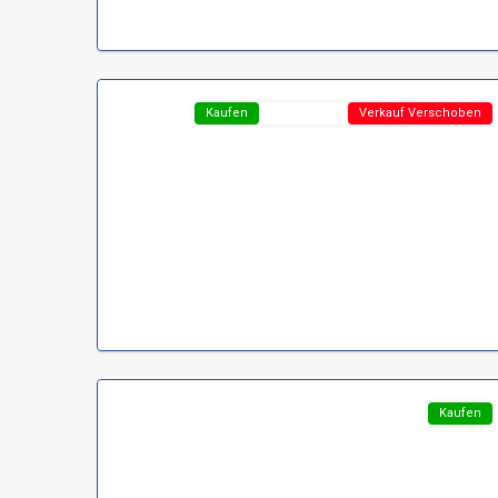
37441
Bad
10
Sachsa
Featured
Kaufen
TOP-Preis !
Verkauf Verschoben
Region
Harz
,
D-
37431
Bad
16
Lauterberg
Featured
Kaufen