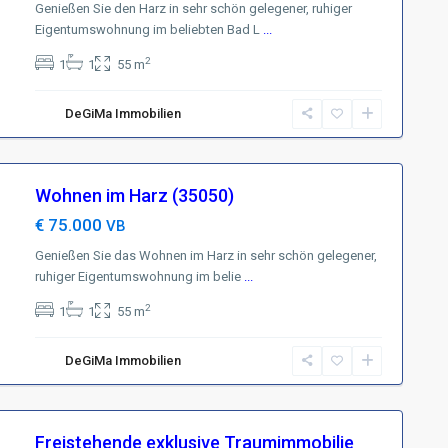
Genießen Sie den Harz in sehr schön gelegener, ruhiger
Eigentumswohnung im beliebten Bad L
...
2
1
1
55 m
DeGiMa Immobilien
Wohnen im Harz (35050)
waltung
Geschäftsbereich Investmen
€ 75.000
VB
Braunlage
D-90455 Nürnberg
Genießen Sie das Wohnen im Harz in sehr schön gelegener,
9 76-0
+49 (0)911 93116218
ruhiger Eigentumswohnung im belie
...
9 76-1
+49 (0)5520 999 76-1
2
1
1
55 m
degima.de
hw.mellmann@degima-invest
Webseite
DeGiMa Immobilien
r nach Vereinbarung
Termine nur nach Vereinbar
Freistehende exklusive Traumimmobilie