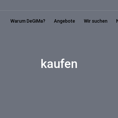
Warum DeGiMa?
Angebote
Wir suchen
kaufen