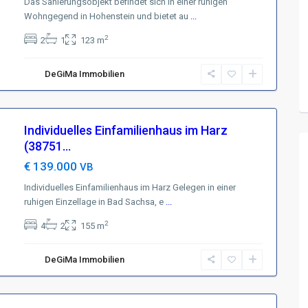
Das Sanierungsobjekt befindet sich in einer ruhigen
Wohngegend in Hohenstein und bietet au
...
2
2
1
123 m
DeGiMa Immobilien
Individuelles Einfamilienhaus im Harz
(38751...
€ 139.000
VB
Individuelles Einfamilienhaus im Harz Gelegen in einer
ruhigen Einzellage in Bad Sachsa, e
...
2
4
2
155 m
DeGiMa Immobilien