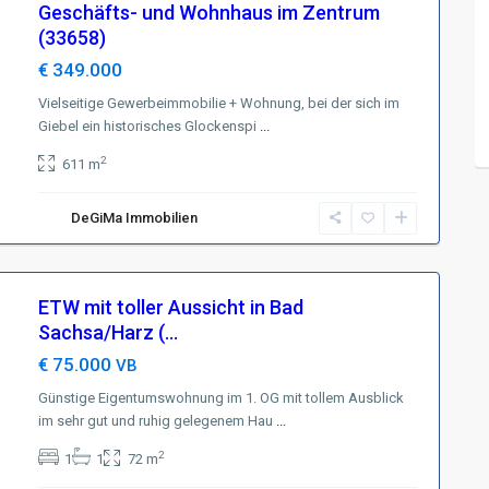
Geschäfts- und Wohnhaus im Zentrum
(33658)
€ 349.000
Vielseitige Gewerbeimmobilie + Wohnung, bei der sich im
Giebel ein historisches Glockenspi
...
2
611 m
DeGiMa Immobilien
ETW mit toller Aussicht in Bad
Sachsa/Harz (...
€ 75.000
VB
Günstige Eigentumswohnung im 1. OG mit tollem Ausblick
im sehr gut und ruhig gelegenem Hau
...
2
1
1
72 m