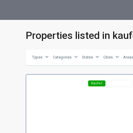
Properties listed in kau
Region
Harz
,
D-
Types
Categories
States
Cities
Area
99768
2
Harztor
Featured
Kaufen
Top-Angebot
Region
Harz
,
D-
37431