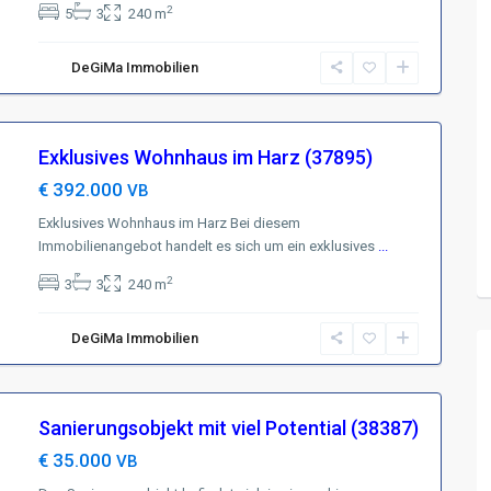
2
5
3
240 m
DeGiMa Immobilien
Exklusives Wohnhaus im Harz (37895)
€ 392.000
VB
Exklusives Wohnhaus im Harz Bei diesem
Immobilienangebot handelt es sich um ein exklusives
...
2
3
3
240 m
DeGiMa Immobilien
Sanierungsobjekt mit viel Potential (38387)
€ 35.000
VB