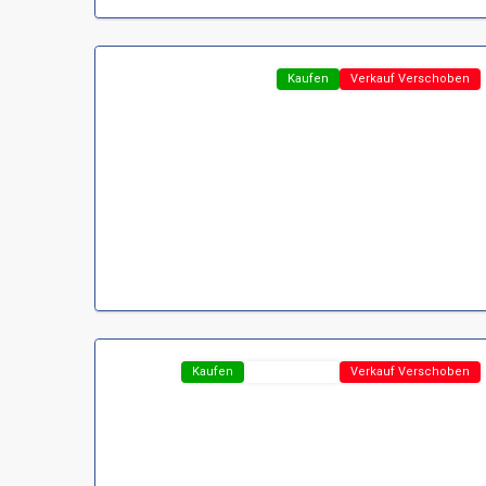
Bad
13
Lauterberg
Featured
Kaufen
Verkauf Verschoben
Region
Harz
,
D-
37431
Bad
17
Lauterberg
Featured
Kaufen
Top-Angebot
Verkauf Verschoben