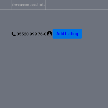
There are no social links
Add Listing
05520 999 76-0