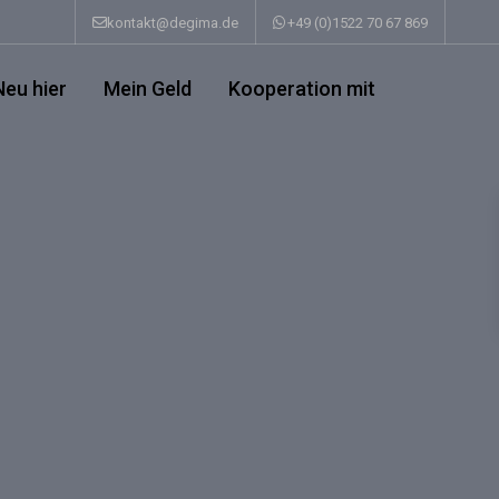
kontakt@degima.de
+49 (0)1522 70 67 869
Neu hier
Mein Geld
Kooperation mit