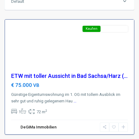
Default
Bad
Sachsa
Featured
Kaufen
Top-Angebot
ETW mit toller Aussicht in Bad Sachsa/Harz (...
€ 75.000
VB
Günstige Eigentumswohnung im 1. OG mit tollem Ausblick im
sehr gut und ruhig gelegenem Hau
Region
...
Harz
,
2
1
1
72 m
D-
37431
DeGiMa Immobilien
Bad
Lauterberg