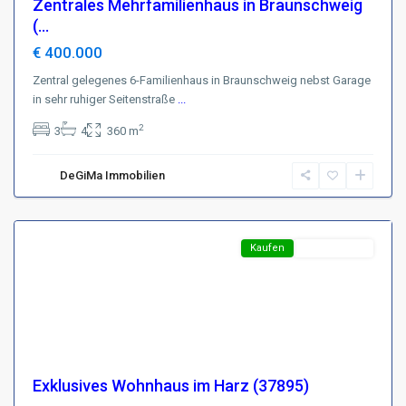
Zentrales Mehrfamilienhaus in Braunschweig
(...
€ 400.000
Zentral gelegenes 6-Familienhaus in Braunschweig nebst Garage
in sehr ruhiger Seitenstraße
...
Region
2
3
4
360 m
Harz
,
D-
DeGiMa Immobilien
38700
Braunlage
Featured
Kaufen
Top-Angebot
Exklusives Wohnhaus im Harz (37895)