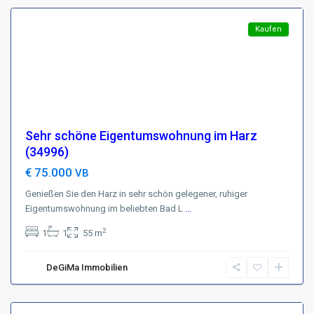
Featured
Kaufen
Sehr schöne Eigentumswohnung im Harz
(34996)
€ 75.000
VB
Genießen Sie den Harz in sehr schön gelegener, ruhiger
Eigentumswohnung im beliebten Bad L
Region
...
Harz
,
2
1
1
55 m
D-
37431
DeGiMa Immobilien
Bad
Lauterberg