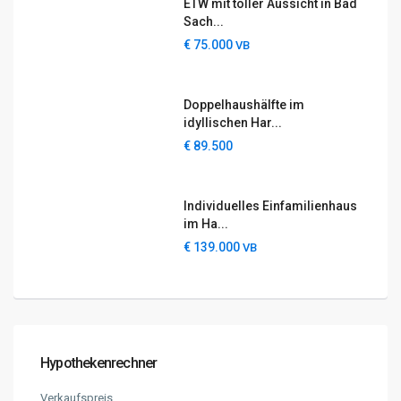
ETW mit toller Aussicht in Bad
Sach...
€ 75.000
VB
Doppelhaushälfte im
idyllischen Har...
€ 89.500
Individuelles Einfamilienhaus
im Ha...
€ 139.000
VB
Rechtliches
Impressum
Datenschutzerklärung
Cookie-Richtlinien (EU)
AGB
Hypothekenrechner
Widerrufsbelehrung
Verkaufspreis