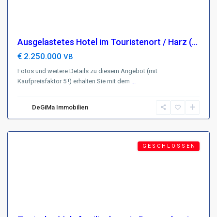
Ausgelastetes Hotel im Touristenort / Harz (...
€ 2.250.000
VB
Fotos und weitere Details zu diesem Angebot (mit
Kaufpreisfaktor 5 !) erhalten Sie mit dem
...
Brunschweig
,
D-
DeGiMa Immobilien
38102
Braunschweig
Featured
G E S C H L O S S E N