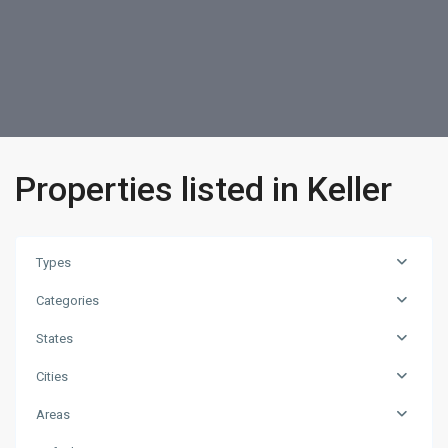
Properties listed in Keller
Types
Categories
States
Cities
Region
Harz
,
Areas
D-
37441