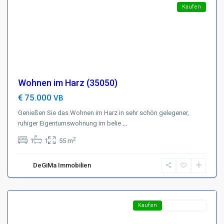
Featured
Kaufen
Wohnen im Harz (35050)
€ 75.000
VB
Genießen Sie das Wohnen im Harz in sehr schön gelegener,
ruhiger Eigentumswohnung im belie
...
Region
2
1
1
55 m
Köln
,
D-
DeGiMa Immobilien
50374
Erftstadt
Featured
Kaufen
Top-Angebot