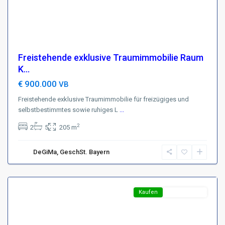
Freistehende exklusive Traumimmobilie Raum
K...
€ 900.000
VB
Freistehende exklusive Traumimmobilie für freizügiges und
selbstbestimmtes sowie ruhiges L
...
Region
2
2
5
205 m
Harz
,
D-
DeGiMa, GeschSt. Bayern
99768
Harztor
Featured
Kaufen
Top-Angebot