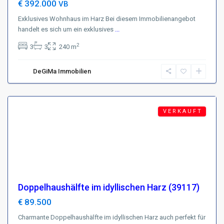
€ 392.000
VB
Exklusives Wohnhaus im Harz Bei diesem Immobilienangebot
handelt es sich um ein exklusives
...
Region
2
3
3
240 m
Harz
,
D-
DeGiMa Immobilien
38700
Braunlage
Featured
V E R K A U F T
Doppelhaushälfte im idyllischen Harz (39117)
€ 89.500
Charmante Doppelhaushälfte im idyllischen Harz auch perfekt für