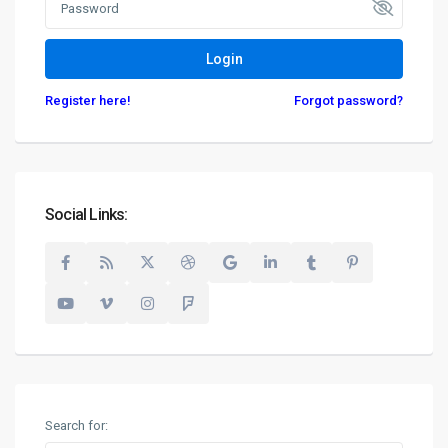
Login
Register here!
Forgot password?
Geschäftsbereich Investment
D-90455 Nürnberg
+49 (0)911 93116218
Social Links:
+49 (0)5520 999 76-1
hw.mellmann@degima-invest.de
Webseite
Termine nur nach Vereinbarung
Geschäftsbereiche der DeGiMa-Gruppe
(Auszug):
Search for:
DeGiMa Immobilien
(für private Häuser & Immobilien -