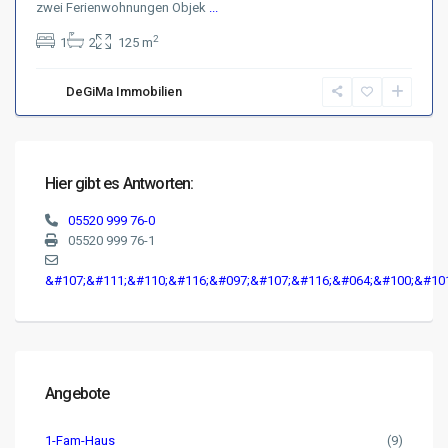
zwei Ferienwohnungen Objek
...
2
1
2
125 m
DeGiMa Immobilien
Hier gibt es Antworten:
05520 999 76-0
05520 999 76-1
&#107;&#111;&#110;&#116;&#097;&#107;&#116;&#064;&#100;&#10
Angebote
1-Fam-Haus
(9)