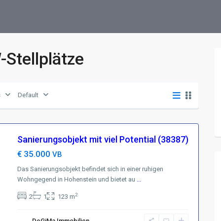
-Stellplätze
s
Default
Sanierungsobjekt mit viel Potential (38387)
€ 35.000
VB
Das Sanierungsobjekt befindet sich in einer ruhigen
Wohngegend in Hohenstein und bietet au
...
2
2
1
123 m
DeGiMa Immobilien