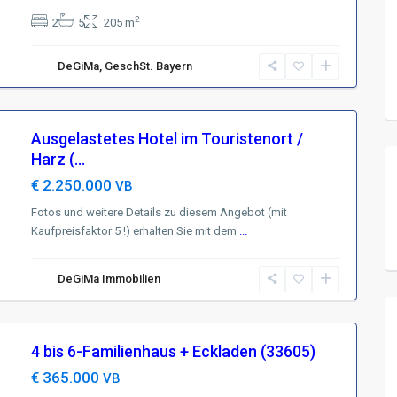
2
2
5
205 m
DeGiMa, GeschSt. Bayern
Ausgelastetes Hotel im Touristenort /
Harz (...
€ 2.250.000
VB
Fotos und weitere Details zu diesem Angebot (mit
Kaufpreisfaktor 5 !) erhalten Sie mit dem
...
DeGiMa Immobilien
4 bis 6-Familienhaus + Eckladen (33605)
€ 365.000
VB