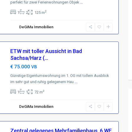
perfekt für zwei Ferienwohnungen Objek
...
2
1
2
125 m
DeGiMa Immobilien
ETW mit toller Aussicht in Bad
Sachsa/Harz (...
€ 75.000
VB
Günstige Eigentumswohnung im 1. OG mit tollem Ausblick
im sehr gut und ruhig gelegenem Hau
...
2
1
1
72 m
DeGiMa Immobilien
Zentral gelegenes Mehrfamilienhaus, 6 WE