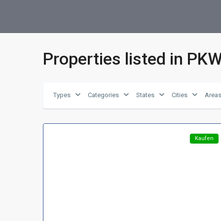
Properties listed in PKW
Region
Harzer
Vorland
,
Types
Categories
States
Cities
Area
99755
14
Hohenstein
Featured
Kaufen
Region
Harz
,
D-