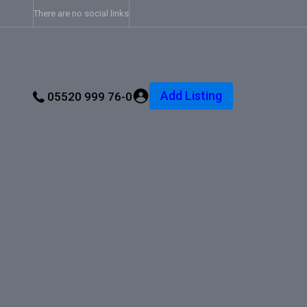
There are no social links
Add Listing
05520 999 76-0