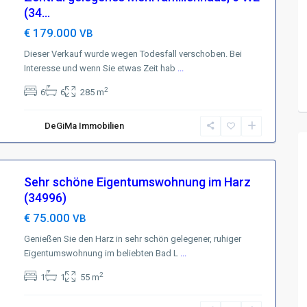
(34...
€ 179.000
VB
Dieser Verkauf wurde wegen Todesfall verschoben. Bei
Interesse und wenn Sie etwas Zeit hab
...
2
6
6
285 m
DeGiMa Immobilien
Sehr schöne Eigentumswohnung im Harz
(34996)
€ 75.000
VB
Genießen Sie den Harz in sehr schön gelegener, ruhiger
Eigentumswohnung im beliebten Bad L
...
2
1
1
55 m