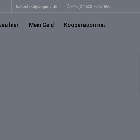
kontakt@degima.de
+49 (0)1522 70 67 869
Neu hier
Mein Geld
Kooperation mit