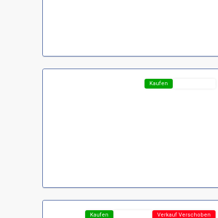
Region
Harz
,
D-
37441
Bad
13
Sachsa
Featured
Kaufen
Top-Angebot
Region
Harz
,
D-
37441
Bad
10
Sachsa
Featured
Kaufen
TOP-Preis !
Verkauf Verschoben