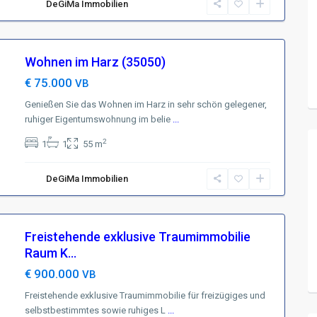
DeGiMa Immobilien
Wohnen im Harz (35050)
€ 75.000
VB
Genießen Sie das Wohnen im Harz in sehr schön gelegener,
ruhiger Eigentumswohnung im belie
...
2
1
1
55 m
DeGiMa Immobilien
Freistehende exklusive Traumimmobilie
Raum K...
€ 900.000
VB
Freistehende exklusive Traumimmobilie für freizügiges und
selbstbestimmtes sowie ruhiges L
...