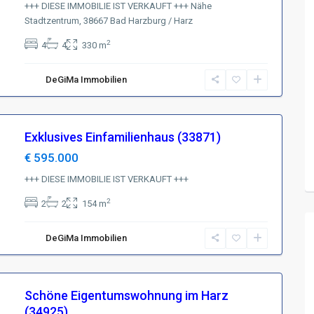
+++ DIESE IMMOBILIE IST VERKAUFT +++ Nähe
Stadtzentrum, 38667 Bad Harzburg / Harz
2
4
4
330 m
DeGiMa Immobilien
Exklusives Einfamilienhaus (33871)
€ 595.000
+++ DIESE IMMOBILIE IST VERKAUFT +++
2
2
2
154 m
DeGiMa Immobilien
Schöne Eigentumswohnung im Harz
(34925)