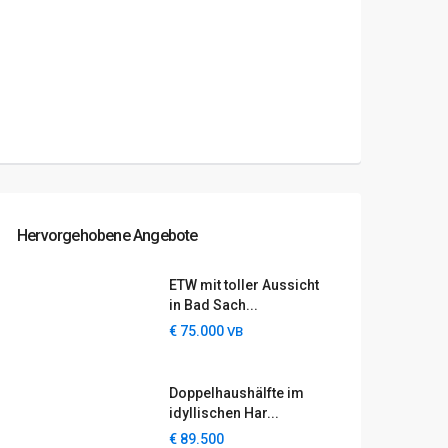
Hervorgehobene Angebote
ETW mit toller Aussicht
in Bad Sach...
€ 75.000
VB
Doppelhaushälfte im
idyllischen Har...
€ 89.500