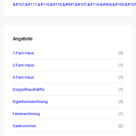
&#107;&#111;&#110;&#116;&#097;&#107;&#116;&#064;&#100;&#101
Angebote
1-Fam-Haus
(9)
2-Fam-Haus
(1)
3-Fam-Haus
(1)
Doppelhaushälfte
(1)
Eigentumswohnung
(5)
Ferienwohnung
(1)
Gastronomie
(2)