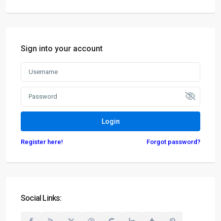
05520 999 76-1
kontakt@degima.de
Webseite
Sign into your account
Termine nur nach Vereinbarung
Login
Register here!
Forgot password?
Geschäftsbereich Investment
D-90455 Nürnberg
+49 (0)911 93116218
+49 (0)5520 999 76-1
Social Links:
hw.mellmann@degima-invest.de
Webseite