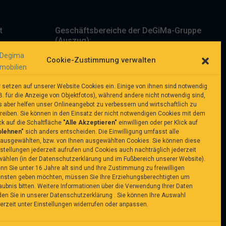
t
Geschäftsbereiche der DeGiMa-Gruppe
(Auszug):
DeGiMa Immobilien
(für private Häuser &
Cookie-Zustimmung verwalten
Immobilien - diese Seite)
.de
r setzen auf unserer Website Cookies ein. Einige von ihnen sind notwendig
DeGiMa-Invest
für Großprojekte & Investoren)
B. für die Anzeige von Objektfotos), während andere nicht notwendig sind,
s aber helfen unser Onlineangebot zu verbessern und wirtschaftlich zu
treiben. Sie können in den Einsatz der nicht notwendigen Cookies mit dem
Finanzdienstleistungen
(Link folgt)
ung
ck auf die Schaltfläche
"Alle Akzeptieren"
einwilligen oder per Klick auf
blehnen"
sich anders entscheiden. Die Einwilligung umfasst alle
rausgewählten, bzw. von Ihnen ausgewählten Cookies. Sie können diese
stellungen jederzeit aufrufen und Cookies auch nachträglich jederzeit
wählen (in der Datenschutzerklärung und im Fußbereich unserer Website).
n Sie unter 16 Jahre alt sind und Ihre Zustimmung zu freiwilligen
ensten geben möchten, müssen Sie Ihre Erziehungsberechtigten um
aubnis bitten. Weitere Informationen über die Verwendung Ihrer Daten
den Sie in unserer
Datenschutzerklärung
. Sie können Ihre Auswahl
erzeit unter
Einstellungen
widerrufen oder anpassen.