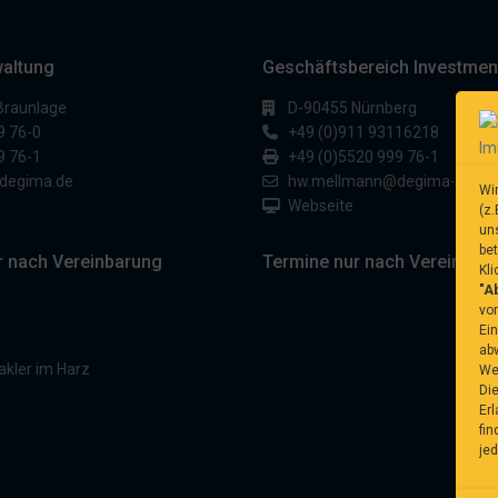
waltung
Geschäftsbereich Investmen
Braunlage
D-90455 Nürnberg
9 76-0
+49 (0)911 93116218
9 76-1
+49 (0)5520 999 76-1
degima.de
hw.mellmann@degima-invest
Wi
Webseite
(z.
un
be
r nach Vereinbarung
Termine nur nach Vereinbar
Kli
"A
vo
Ein
ab
Wen
Di
Erl
fin
jed