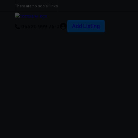
There are no social links
Add Listing
05520 999 76-0