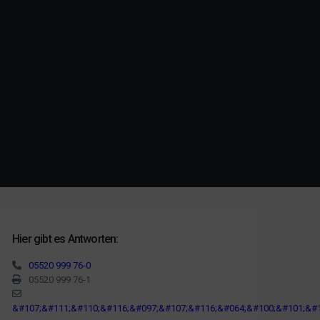
Hier gibt es Antworten:
05520 999 76-0
05520 999 76-1
&#107;&#111;&#110;&#116;&#097;&#107;&#116;&#064;&#100;&#101;&#1