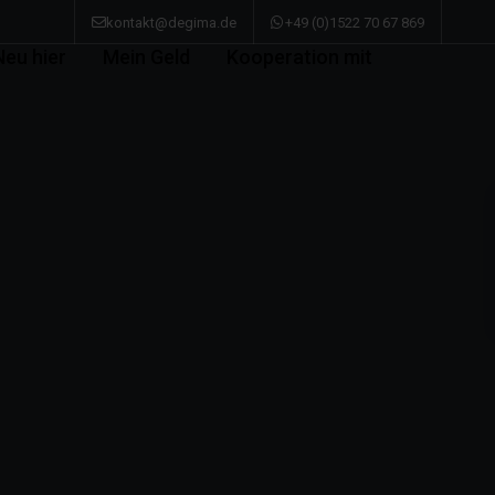
kontakt@degima.de
+49 (0)1522 70 67 869
Neu hier
Mein Geld
Kooperation mit